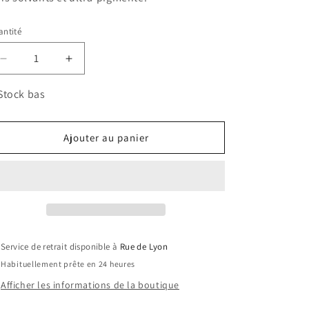
ntité
Réduire
Augmenter
la
la
quantité
quantité
Stock bas
de
de
The
The
Gel
Gel
Ajouter au panier
Polish
Polish
G03
G03
Service de retrait disponible à
Rue de Lyon
Habituellement prête en 24 heures
Afficher les informations de la boutique