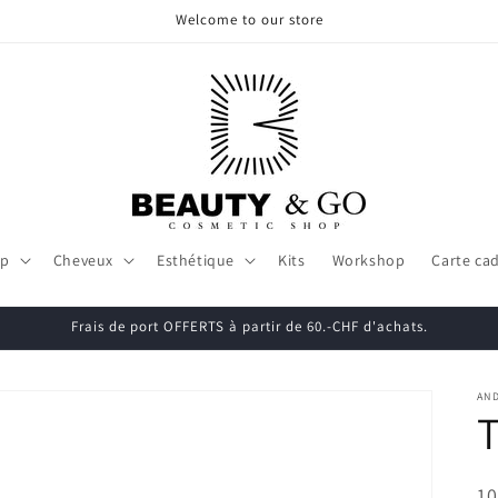
Welcome to our store
up
Cheveux
Esthétique
Kits
Workshop
Carte ca
Frais de port OFFERTS à partir de 60.-CHF d'achats.
AN
T
10