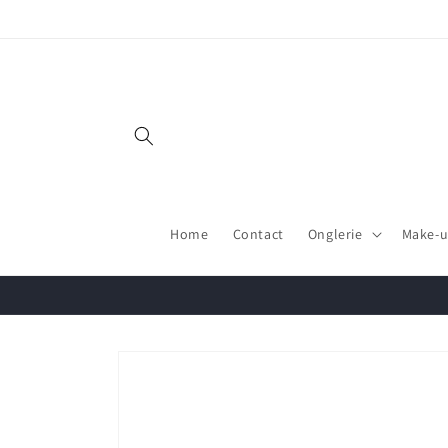
et
passer
au
contenu
Home
Contact
Onglerie
Make-
Passer aux
informations
produits