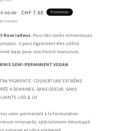
ix
Prix
CHF 7.60
F 10.90
Promotion
bituel
promotionnel
es incluses.
3 Rose laiteux
. Pour des looks romantiques
 simples. Il peut également être utilisé
mme base pour une french manucure.
RNIS SEMI-PERMANENT VEGAN
TRA PIGMENTÉ. COUVERTURE EXTRÊME.
RÉE 4 SEMAINES. SANS ODEUR. SANS
LVANTS. LED & UV
rnis semi-permanent à la formulation
emium innovante, spécialement développé
ns solvants et ultra-pigmenté.