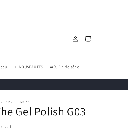
Connexion
Panier
deau
✨ NOUVEAUTÉS
➡️% Fin de série
DREIA PROFESSIONAL
he Gel Polish G03
,5
ml