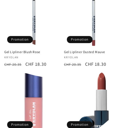
c
t
i
o
Promotion
Promotion
n
Gel Lipliner Blush Rose
Gel Lipliner Dusted Mauve
Fournisseur :
KRYOLAN
Fournisseur :
KRYOLAN
:
Prix
Prix
CHF 18.30
Prix
Prix
CHF 18.30
CHF 20.35
CHF 20.35
habituel
promotionnel
habituel
promotionnel
Promotion
Promotion