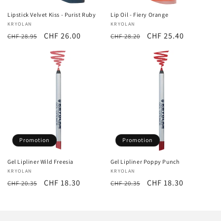
Lipstick Velvet Kiss - Purist Ruby
Lip Oil - Fiery Orange
Fournisseur :
KRYOLAN
Fournisseur :
KRYOLAN
Prix
Prix
CHF 26.00
Prix
Prix
CHF 25.40
CHF 28.95
CHF 28.20
habituel
promotionnel
habituel
promotionnel
Promotion
Promotion
Gel Lipliner Wild Freesia
Gel Lipliner Poppy Punch
Fournisseur :
KRYOLAN
Fournisseur :
KRYOLAN
Prix
Prix
CHF 18.30
Prix
Prix
CHF 18.30
CHF 20.35
CHF 20.35
habituel
promotionnel
habituel
promotionnel