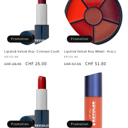
Promotion
Promotion
Lipstick Velvet Kiss- Crimson Crush
Lipstick Velvet Kiss Wheel - Kiss 1
Fournisseur :
KRYOLAN
Fournisseur :
KRYOLAN
Prix
Prix
CHF 26.00
Prix
Prix
CHF 51.80
CHF 28.95
CHF 57.55
habituel
promotionnel
habituel
promotionnel
Promotion
Promotion