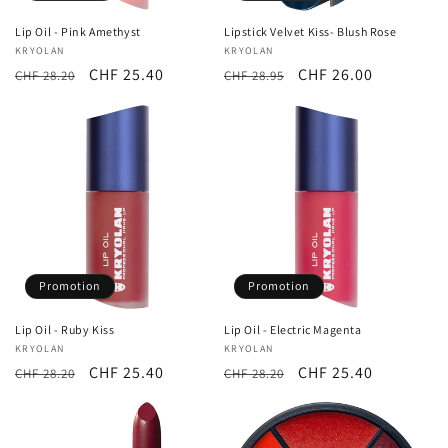
Lip Oil - Pink Amethyst
Lipstick Velvet Kiss- Blush Rose
Fournisseur :
KRYOLAN
Fournisseur :
KRYOLAN
Prix
Prix
CHF 25.40
Prix
Prix
CHF 26.00
CHF 28.20
CHF 28.95
habituel
promotionnel
habituel
promotionnel
Promotion
Promotion
Lip Oil - Ruby Kiss
Lip Oil - Electric Magenta
Fournisseur :
KRYOLAN
Fournisseur :
KRYOLAN
Prix
Prix
CHF 25.40
Prix
Prix
CHF 25.40
CHF 28.20
CHF 28.20
habituel
promotionnel
habituel
promotionnel