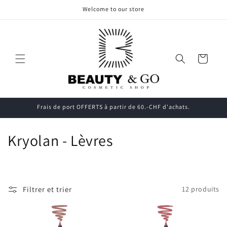
et
Welcome to our store
passer
au
contenu
Panier
Frais de port OFFERTS à partir de 60.-CHF d'achats.
C
Kryolan - Lèvres
o
l
Filtrer et trier
12 produits
l
e