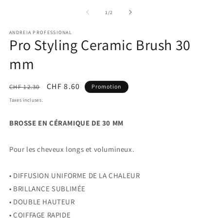
le
le
média
m
de
1
/
2
1
2
dans
d
ANDREIA PROFESSIONAL
une
u
Pro Styling Ceramic Brush 30
fenêtre
f
modale
m
mm
Prix
Prix
CHF 8.60
CHF 12.30
Promotion
habituel
promotionnel
Taxes incluses.
BROSSE EN CÉRAMIQUE DE 30 MM
Pour les cheveux longs et volumineux.
• DIFFUSION UNIFORME DE LA CHALEUR
• BRILLANCE SUBLIMÉE
• DOUBLE HAUTEUR
• COIFFAGE RAPIDE