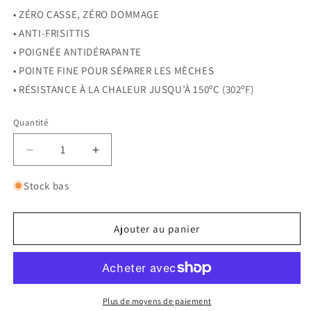
• ZÉRO CASSE, ZÉRO DOMMAGE
• ANTI-FRISITTIS
• POIGNÉE ANTIDÉRAPANTE
• POINTE FINE POUR SÉPARER LES MÈCHES
• RÉSISTANCE À LA CHALEUR JUSQU’À 150ºC (302ºF)
Quantité
Réduire
Augmenter
la
la
quantité
quantité
Stock bas
de
de
Pro
Pro
Styling
Styling
Ajouter au panier
Ceramic
Ceramic
Brush
Brush
30
30
mm
mm
Plus de moyens de paiement