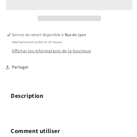
Is
Is
Attractive
Attractive
P2298
P2298
Service de retrait disponible à
Rue de Lyon
Habituellement prête en 24 heures
Afficher les informations de la boutique
Partager
Description
Comment utiliser