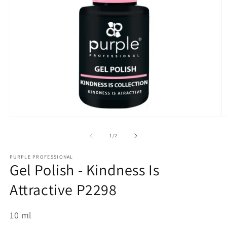
Ouvrir
O
le
le
média
m
de
1
/
2
1
2
dans
d
PURPLE PROFESSIONAL
une
u
Gel Polish - Kindness Is
fenêtre
f
modale
m
Attractive P2298
10
ml