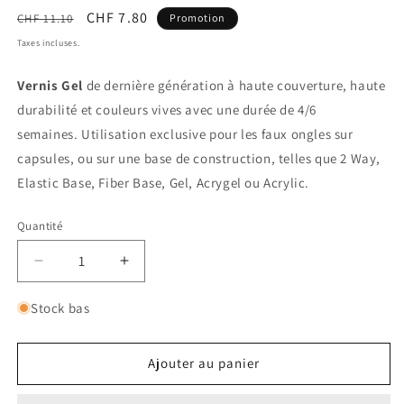
Prix
Prix
CHF 7.80
CHF 11.10
Promotion
habituel
promotionnel
Taxes incluses.
Vernis Gel
de dernière génération à haute couverture, haute
durabilité et couleurs vives avec une durée de 4/6
semaines.
Utilisation exclusive pour les faux ongles sur
capsules, ou sur une base de construction, telles que 2 Way,
Elastic Base, Fiber Base, Gel, Acrygel ou Acrylic.
Quantité
Réduire
Augmenter
la
la
quantité
quantité
Stock bas
de
de
Gel
Gel
Polish
Polish
Ajouter au panier
-
-
Kindness
Kindness