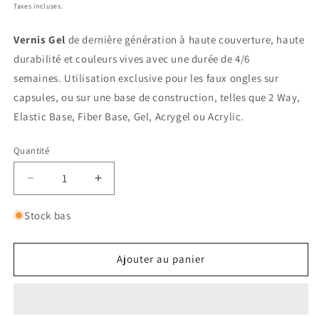
habituel
promotionnel
Taxes incluses.
Vernis Gel
de dernière génération à haute couverture, haute
durabilité et couleurs vives avec une durée de 4/6
semaines.
Utilisation exclusive pour les faux ongles sur
capsules, ou sur une base de construction, telles que 2 Way,
Elastic Base, Fiber Base, Gel, Acrygel ou Acrylic.
Quantité
Réduire
Augmenter
la
la
quantité
quantité
Stock bas
de
de
Gel
Gel
Polish
Polish
Ajouter au panier
-
-
Be
Be
Awesome
Awesome
P2107
P2107