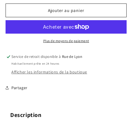
Builder
Builder
Gel
Gel
Ajouter au panier
Medium
Medium
Viscosity
Viscosity
-
-
Soft
Soft
Pink
Pink
Plus de moyens de paiement
Service de retrait disponible à
Rue de Lyon
Habituellement prête en 24 heures
Afficher les informations de la boutique
Partager
Description