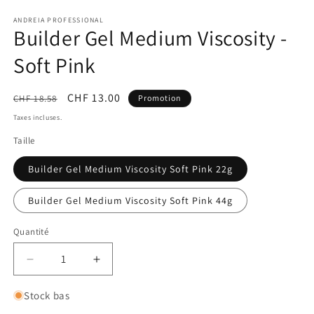
le
média
ANDREIA PROFESSIONAL
Builder Gel Medium Viscosity -
1
dans
une
Soft Pink
fenêtre
modale
Prix
Prix
CHF 13.00
CHF 18.58
Promotion
habituel
promotionnel
Taxes incluses.
Taille
Builder Gel Medium Viscosity Soft Pink 22g
Builder Gel Medium Viscosity Soft Pink 44g
Quantité
Réduire
Augmenter
la
la
quantité
quantité
Stock bas
de
de