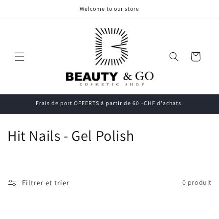
et
Welcome to our store
passer
au
contenu
Panier
Frais de port OFFERTS à partir de 60.-CHF d'achats.
C
Hit Nails - Gel Polish
o
l
Filtrer et trier
0 produit
l
e